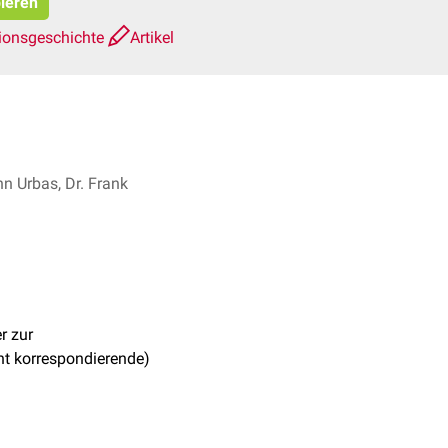
pieren
ionsgeschichte
Artikel
hn Urbas, Dr. Frank
r zur
ht korrespondierende)