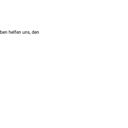
wichtigen Kommissuren
ura fornicis
.
ben helfen uns, den