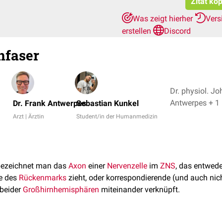
Zitat ko
Was zeigt hierher
Vers
erstellen
Discord
faser
Dr. physiol. Jo
Antwerpes + 1
Dr. Frank Antwerpes
Sebastian Kunkel
Arzt | Ärztin
Student/in der Humanmedizin
ezeichnet man das
Axon
einer
Nervenzelle
im
ZNS
, das entwede
e des
Rückenmarks
zieht, oder korrespondierende (und auch nic
beider
Großhirnhemisphären
miteinander verknüpft.