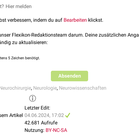
lagern sich zu großen
et?
Hier melden
Kommissurenbahnen
zusammen. Zu den 
pus callosum
(Balken), die
Commissura anterior
und die
Commiss
lbst verbessern, indem du auf
Bearbeiten
klickst.
 unser Flexikon-Redaktionsteam darum. Deine zusätzlichen Anga
ändig zu aktualisieren:
tens 5 Zeichen benötigt.
Absenden
Neurochirurgie
,
Neurologie
,
Neurowissenschaften
Letzter Edit:
sem Artikel
04.06.2024, 17:02
42.681 Aufrufe
Nutzung:
BY-NC-SA