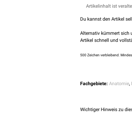
Die Kommissurenfasern 
Artikelinhalt ist veralt
des ZNS zählen das
Cor
Du kannst den Artikel se
Alternativ kümmert sich
Artikel schnell und vollst
500
Zeichen verbleibend. Mindes
Fachgebiete:
Anatomie
,
Wichtiger Hinweis zu die