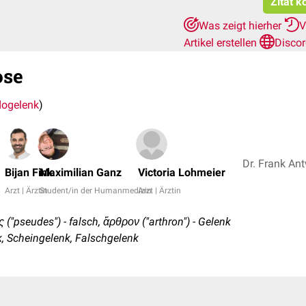
Zitat k
Was zeigt hierher
V
Artikel erstellen
Disco
ose
ogelenk
)
Bijan Fink
Maximilian Ganz
Victoria Lohmeier
Arzt | Ärztin
Student/in der Humanmedizin
Arzt | Ärztin
 ("pseudes") - falsch, ἄρθρον ("arthron") - Gelenk
 Scheingelenk, Falschgelenk