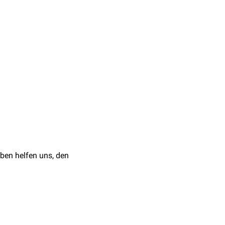
inzu kommt eine
ffenen
Skelettregion
.
sierung
in direkter
ben helfen uns, den
n
, Fremdkörper