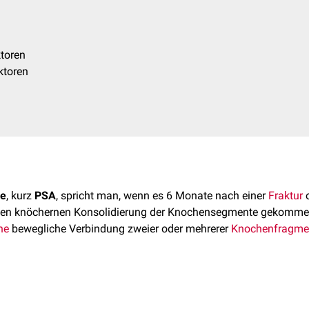
ktoren
ktoren
se
, kurz
PSA
, spricht man, wenn es 6 Monate nach einer
Fraktur
o
digen knöchernen Konsolidierung der Knochensegmente gekommen 
he
bewegliche Verbindung zweier oder mehrerer
Knochenfragme