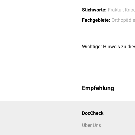
Infektionen
der Wund
Stichworte:
Fraktur
,
Kno
Gewebeschäden
,
Nek
Fachgebiete:
Orthopädie
Sauerstoffmangel
Wichtiger Hinweis zu die
Empfehlung
DocCheck
Über Uns