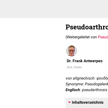
Pseudoarthr
(Weitergeleitet von
Pseud
Dr. Frank Antwerpes
Arzt | Ärztin
von altgriechisch: ψευδής
Synonyme: Pseudogelenk,
Englisch
: pseudarthrosis
Inhaltsverzeichnis