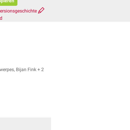
opieren
ersionsgeschichte
rd
Dr. Frank Antwerpes, Bijan Fink + 2