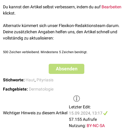
Cyclosporin
HIV-assoziierte Form (< 5%)
J Am Acad Dermatol. Jan 1992;26(1):140-2.
Ausgang der
Papulae
meist an
Haarfollikeln
(pilaris)
Du kannst den Artikel selbst verbessern, indem du auf
Bearbeiten
dazwischen Inseln von normaler
Haut
(
nappes claires
)
klickst.
"Reibeisengefühl" bei Betasten der betroffenen Hautareale
keine Allgemeinsymptome (Fieber, Abgeschlagenheit)
Alternativ kümmert sich unser Flexikon-Redaktionsteam darum.
verdickte
Nagelplatte
, subunguale
Hyperkeratose
, kleine
Deine zusätzlichen Angaben helfen uns, den Artikel schnell und
Nagelblutungen
vollständig zu aktualisieren:
hyperkeratotische Veränderungen an den Handinnenflächen und
Fußsohlen, evtl. mit schmerzhafter
Rhagadenbildung
500
Zeichen verbleibend. Mindestens 5 Zeichen benötigt.
mäßiger
Pruritus
Erythrodermie
(bei akutem Verlauf)
Absenden
Stichworte:
Haut
,
Pityriasis
Fachgebiete:
Dermatologie
Letzter Edit:
Wichtiger Hinweis zu diesem Artikel
15.09.2024, 13:17
57.155 Aufrufe
Nutzung:
BY-NC-SA