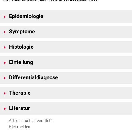
Epidemiologie
Die
Prävalenz
der PRP liegt bei 1:500.000 Einwohner.
Symptome
Histologie
gesteigerte Epidermopoese
Einteilung
Akanthose
Hyperkeratose
mit parakeratotischen Inseln
Man kann nach Dr. W.A.D. Griffiths 5 Typen der Pityriasis rubra
evtl. reduziertes
stratum granulosum
Differentialdiagnose
unterscheiden, wobei eine
HIV
-assoziierte Form ergänzt wurde:
Gefäßerweiterung im Papillarkörper
Klassischer Erwachsenentyp (ca. 50%): 80% Abheilung nach ca. 3
Psoriasis vulgaris
geringe lymphozytäre Infiltration
Jahren
Therapie
hereditäre Erythrokeratodermie
Atypischer Erwachsenentyp (ca. 5%): eminent chronischer Verlauf
Lichen ruber acuminatus
Lokal:
Glukokortikoide
, evtl. mit
Okklusivverband
Klassischer juveniler Typ (ca. 10%): Abheilung meist nach 1 Jahr
Lichen pilaris
Literatur
Retinoide
Umschriebener juveniler Typ (ca. 25%): unterschiedliche
Vitamin A
Abheilungsraten (1/3 in 3 Jahren)
Griffiths WA.
Pityriasis rubra pilaris.
Clin Exp Dermatol. Mar
hellrote hyperkeratotische, stecknadelkopfgroße, spitze
Papulae
an
Artikelinhalt ist veraltet?
Methotrexat
Atypischer juveniler Typ (ca. 5%): chronischer Verlauf (
autosomal-
1980;5(1):105-12.
Extremitätenstreckseiten,
Stamm
und
Kopf
Hier melden
Azathioprin
rezessive
Vererbung)
Griffiths WA.
Pityriasis rubra pilaris: the problem of its classification.
pityriasiform schuppende
Erytheme