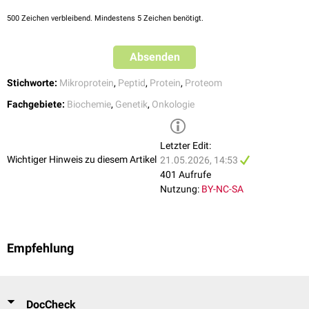
500
Zeichen verbleibend. Mindestens 5 Zeichen benötigt.
Immunologische Bedeutung
Ein Teil der Peptideine wird auf
HLA
-Molekülen an der Zelloberfläche
Absenden
präsentiert und könnte damit als Quelle
tumorassoziierter Antigene
für
[
1
]
die
Krebsimmuntherapie
dienen.
Stichworte:
Mikroprotein
,
Peptid
,
Protein
,
Proteom
Fachgebiete:
Biochemie
,
Genetik
,
Onkologie
Letzter Edit:
Wichtiger Hinweis zu diesem Artikel
21.05.2026, 14:53
401 Aufrufe
Nutzung:
BY-NC-SA
Empfehlung
DocCheck