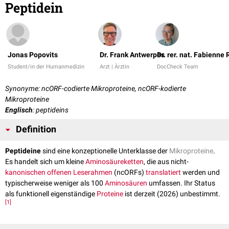
Peptidein
Jonas Popovits
Dr. Frank Antwerpes
Dr. rer. nat. Fabienne
Student/in der Humanmedizin
Arzt | Ärztin
DocCheck Team
Synonyme: ncORF-codierte Mikroproteine, ncORF-kodierte
Mikroproteine
Englisch
: peptideins
Definition
Peptideine
sind eine konzeptionelle Unterklasse der
Mikroproteine
.
Es handelt sich um kleine
Aminosäureketten
, die aus nicht-
kanonischen
offenen Leserahmen
(ncORFs)
translatiert
werden und
typischerweise weniger als 100
Aminosäuren
umfassen. Ihr Status
als funktionell eigenständige
Proteine
ist derzeit (2026) unbestimmt.
[
1
]