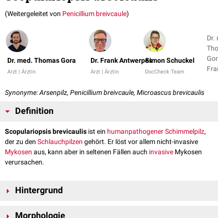
(Weitergeleitet von
Penicillium breivcaule
)
Dr.
Th
Gor
Dr. med. Thomas Gora
Dr. Frank Antwerpes
Simon Schuckel
Fra
Arzt | Ärztin
Arzt | Ärztin
DocCheck Team
Ant
+ 1
Synonyme: Arsenpilz, Penicillium breivcaule, Microascus brevicaulis
Definition
Scopulariopsis brevicaulis
ist ein
humanpathogener
Schimmelpilz
,
der zu den
Schlauchpilzen
gehört. Er löst vor allem nicht-invasive
Mykosen
aus, kann aber in seltenen Fällen auch
invasive
Mykosen
verursachen.
Hintergrund
In Anwesenheit von
Kohlenhydraten
kann Scopulariopsis brevicaulis
Morphologie
arsenhaltige
Farben (sog. „Schweinfurter Grün“) zu
giftigem