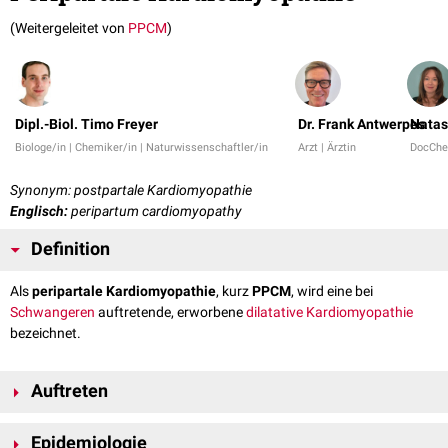
(Weitergeleitet von
PPCM
)
Dipl.-Biol. Timo Freyer
Dr. Frank Antwerpes
Natas
Biologe/in | Chemiker/in | Naturwissenschaftler/in
Arzt | Ärztin
DocChe
Synonym: postpartale Kardiomyopathie
Englisch:
peripartum cardiomyopathy
Definition
Als
peripartale Kardiomyopathie
, kurz
PPCM
, wird eine bei
Schwangeren
auftretende, erworbene
dilatative Kardiomyopathie
bezeichnet.
Auftreten
Eine peri-/postpartale Kardiomyopathie kann zwischen dem letzten
Epidemiologie
Trimenon
und 5 Monate nach
Entbindung
auftreten.