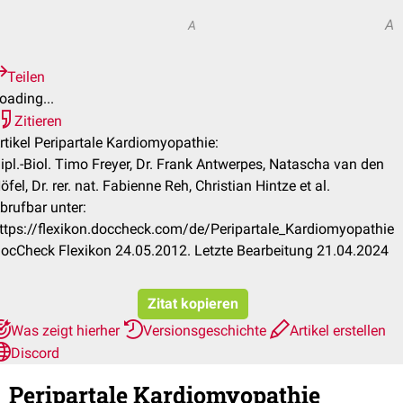
A
A
Teilen
oading...
Zitieren
rtikel Peripartale Kardiomyopathie:
ipl.-Biol. Timo Freyer, Dr. Frank Antwerpes, Natascha van den
öfel, Dr. rer. nat. Fabienne Reh, Christian Hintze et al.
brufbar unter:
ttps://flexikon.doccheck.com/de/Peripartale_Kardiomyopathie
ocCheck Flexikon 24.05.2012. Letzte Bearbeitung 21.04.2024
Zitat kopieren
Was zeigt hierher
Versionsgeschichte
Artikel erstellen
Discord
Peripartale Kardiomyopathie