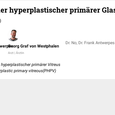
der hyperplastischer primärer Gla
)
twerpes
Georg Graf von Westphalen
Arzt | Ärztin
 hyperplastischer primärer Vitreus
rplastic primary vitreous(PHPV)