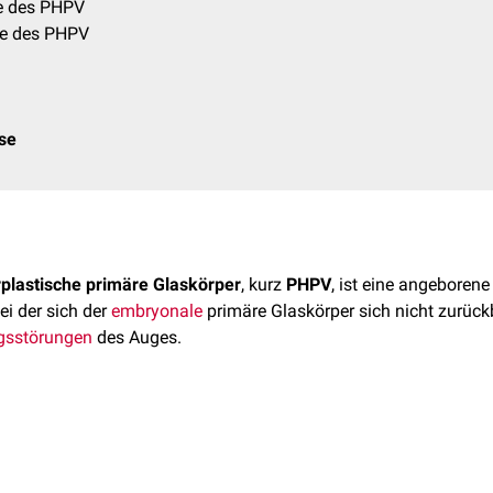
te des PHPV
te des PHPV
ose
rplastische primäre Glaskörper
, kurz
PHPV
, ist eine angeborene 
bei der sich der
embryonale
primäre Glaskörper sich nicht zurück
gsstörungen
des Auges.
en Glaskörper gehören die
Tunica vasculosa lentis
und das
Art
ehmen während der
Embryonalentwicklung
die Versorgung der
A
burt bilden sie sich normalerweise bis auf unbedeutende
Relikte
z
seltenen kongenitalen Störungen. Unter den beiden vorkommende