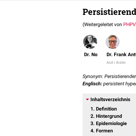
Persistieren
(Weitergeleitet von
PHPV
Dr. No
Dr. Frank An
Arzt | Ärztin
Synonym: Persistierender
Englisch:
persistent hype
Inhaltsverzeichnis
1
Definition
2
Hintergrund
3
Epidemiologie
4
Formen