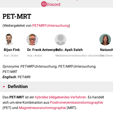
Discord
PET-MRT
(Weitergeleitet von
PET-MRT-Untersuchung
)
Bijan Fink
Dr. Frank Antwerpes
B.Sc. Ayah Saleh
Natasch
Arzt | Ärztin
Arzt | Ärztin
Medizinisch-technische/r Assistent/in
DocCheck
Synonyme: PET-MRT-Untersuchung, PET/MRT-Untersuchung,
PET/MRT
Englisch
: PET-MRI
Definition
Das
PET-MRT
ist ein
hybrides
bildgebendes Verfahren
. Es handelt
sich um eine Kombination aus
Positronenemissionstomographie
(PET) und
Magnetresonanztomographie
(MRT).