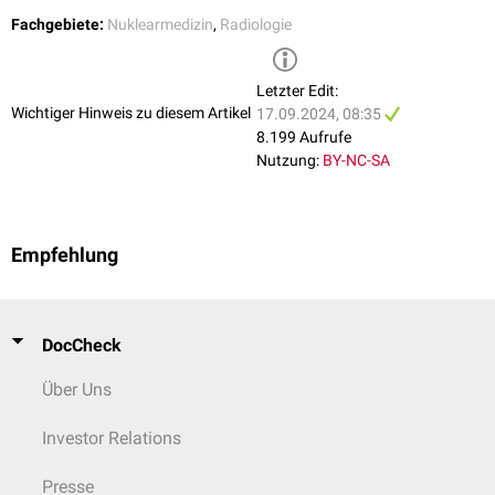
Multiplem Myelom
Fachgebiete:
Nuklearmedizin
,
Radiologie
lymphoproliferativen Erkrankungen
Neurofibromatose Typ 1
Mammakarzinom
Letzter Edit:
Infektiöse
und
entzündliche
Erkrankungen (z.B.
Spondylodiszitis
)
Wichtiger Hinweis zu diesem Artikel
17.09.2024, 08:35
Neurologische
Erkrankungen (z.B.
Temporallappenepilepsie
)
8.199 Aufrufe
Nutzung:
BY-NC-SA
Empfehlung
DocCheck
Über Uns
Investor Relations
Presse