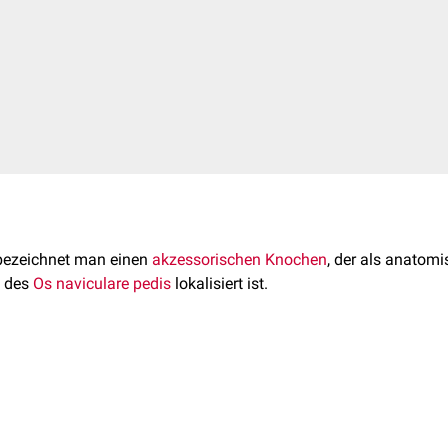
ezeichnet man einen
akzessorischen Knochen
, der als anatom
l des
Os naviculare pedis
lokalisiert ist.
ist eine häufige Normvariante und kommt bei rund 10 % der Bevöl
ei
radiologischen
Untersuchungen des
Fußes
und tritt in 70 %
bi
stehung des Os tibiale externum eine Veränderung der
Skelettent
. nicht verschmolzenen
Ossifikationszentrums
zugrunde.