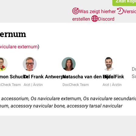
Zitat kop
Was zeigt hierher
Versi
erstellen
Discord
xternum
viculare externum
)
D
mon Schuckel
Dr. Frank Antwerpes
Natascha van den Höfel
Bijan Fink
cCheck Team
Arzt | Ärztin
DocCheck Team
Arzt | Ärztin
 accessorium, Os naviculare externum, Os naviculare secundar
ernum, accessory navicular bone, accessory tarsal navicular