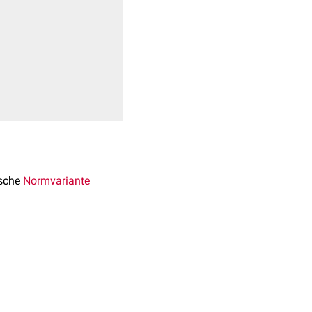
ische
Normvariante
kerung vor. Es ist ein
lateral
auf.
wicklung
z.B. in Form