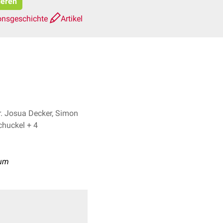
ieren
onsgeschichte
Artikel
r. Josua Decker, Simon
Schuckel + 4
ium