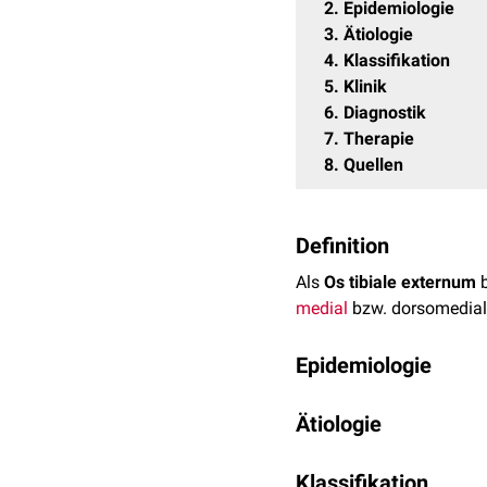
2
Epidemiologie
3
Ätiologie
4
Klassifikation
5
Klinik
6
Diagnostik
7
Therapie
8
Quellen
Definition
Als
Os tibiale externum
b
medial
bzw. dorsomedia
Epidemiologie
Das Os tibiale externum 
Ätiologie
häufiger
Zufallsbefund
b
Ursächlich liegt der Ent
Klassifikation
eines
akzessorischen
bzw