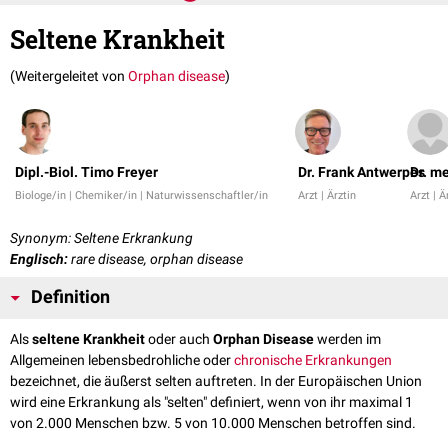
Seltene Krankheit
(Weitergeleitet von
Orphan disease
)
Dipl.-Biol. Timo Freyer
Dr. Frank Antwerpes
Dr. m
Biologe/in | Chemiker/in | Naturwissenschaftler/in
Arzt | Ärztin
Arzt | Ä
Synonym: Seltene Erkrankung
Englisch:
rare disease, orphan disease
Definition
Als
seltene Krankheit
oder auch
Orphan Disease
werden im
Allgemeinen lebensbedrohliche oder
chronische
Erkrankungen
bezeichnet, die äußerst selten auftreten. In der Europäischen Union
wird eine Erkrankung als "selten" definiert, wenn von ihr maximal 1
von 2.000 Menschen bzw. 5 von 10.000 Menschen betroffen sind.