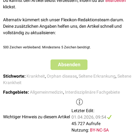
Du kannst den Artikel selbst verbessern, indem du auf
Bearbeiten
Cryopyrin-assoziiertes periodisches Syndrom
klickst.
Lennox-Gastaut-Syndrom
siehe auch:
Liste der seltenen Krankheiten
(Übersicht)
Alternativ kümmert sich unser Flexikon-Redaktionsteam darum.
Deine zusätzlichen Angaben helfen uns, den Artikel schnell und
vollständig zu aktualisieren:
500
Zeichen verbleibend. Mindestens 5 Zeichen benötigt.
Absenden
Stichworte:
Krankheit
,
Orphan disease
,
Seltene Erkrankung
,
Seltene
Video: Orphan Diseases - Ärzte-Odyssee verhindern
Krankheit
Fachgebiete:
Allgemeinmedizin
,
Interdisziplinäre Fachgebiete
Letzter Edit:
Wichtiger Hinweis zu diesem Artikel
01.04.2026, 09:54
45.727 Aufrufe
Nutzung:
BY-NC-SA