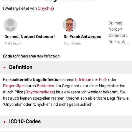
(Weitergeleitet von
Onychie
)
Dr. med.
Norbert
Ostendorf,
Dr. med. Norbert Ostendorf
Dr. Frank Antwerpes
Dr. Frank
Arzt | Ärztin
Arzt | Ärztin
Antwerpes
Englisch
: bacterial nail infection
Definition
Eine
bakterielle Nagelinfektion
ist eine
Infektion
der
Fuß
- oder
Fingernägel
durch
Bakterien
. Im Gegensatz zur einer Nagelinfektion
durch Pilze (
Onychomykose
) ist sie wesentlich weniger bekannt. Sie
hat auch keinen speziellen Namen, theoretisch ableitbare Begriffe wie
"Onychitis" oder "Onychie" sind nicht gebräuchlich.
ICD10-Codes
L03.01 Phlegmone an Fingern