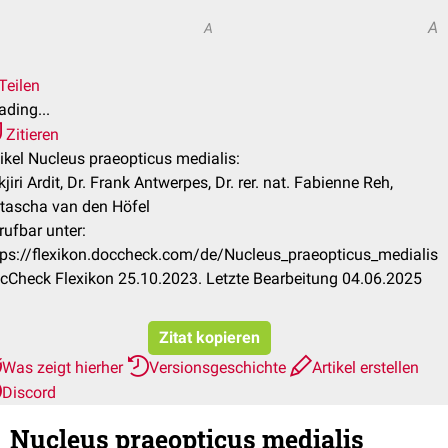
A
A
Teilen
ading...
Zitieren
tikel Nucleus praeopticus medialis:
jiri Ardit, Dr. Frank Antwerpes, Dr. rer. nat. Fabienne Reh,
tascha van den Höfel
rufbar unter:
tps://flexikon.doccheck.com/de/Nucleus_praeopticus_medialis
cCheck Flexikon 25.10.2023. Letzte Bearbeitung 04.06.2025
Zitat kopieren
Was zeigt hierher
Versionsgeschichte
Artikel erstellen
Discord
Nucleus praeopticus medialis