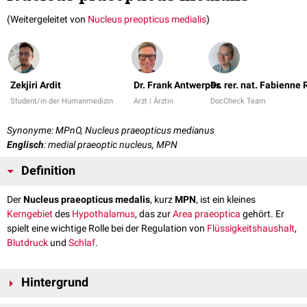
(Weitergeleitet von
Nucleus preopticus medialis
)
Zekjiri Ardit
Dr. Frank Antwerpes
Dr. rer. nat. Fabienne
Student/in der Humanmedizin
Arzt | Ärztin
DocCheck Team
Synonyme: MPnO, Nucleus praeopticus medianus
Englisch
: medial praeoptic nucleus, MPN
Definition
Der
Nucleus praeopticus medalis
, kurz
MPN
, ist ein kleines
Kerngebiet
des
Hypothalamus
, das zur
Area praeoptica
gehört. Er
spielt eine wichtige Rolle bei der Regulation von
Flüssigkeitshaushalt
,
Blutdruck
und
Schlaf
.
Hintergrund
Die Erforschung des Nucleus praeopticus medianus erfolgt vorwiegend