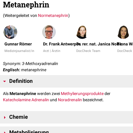
Metanephrin
(Weitergeleitet von
Normetanephrin
)
Gunnar Römer
Dr. Frank Antwerpes
Dr. rer. nat. Janica Nolte
Fiona W
Medizinjournalist/in
Arzt | Ärztin
DocCheck Team
DocCheck
Synonym: 3-Methoxyadrenalin
Englisch:
metanephrine
Definition
Als
Metanephrine
werden zwei
Methylierungsprodukte
der
Katecholamine
Adrenalin
und
Noradrenalin
bezeichnet.
Chemie
Metanephrin (C
H
NO
) ist das Methylierungsprodukt von Adrenalin,
10
15
3
Metabolisierung
Normetanephrin
(C
H
NO
) das Methylierungsprodukt von