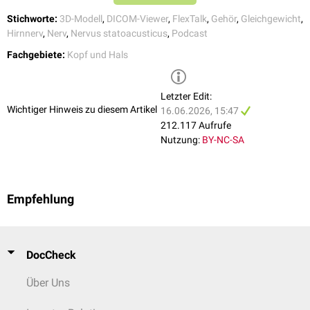
Stichworte:
3D-Modell
,
DICOM-Viewer
,
FlexTalk
,
Gehör
,
Gleichgewicht
,
Hirnnerv
,
Nerv
,
Nervus statoacusticus
,
Podcast
Fachgebiete:
Kopf und Hals
Letzter Edit:
Wichtiger Hinweis zu diesem Artikel
16.06.2026, 15:47
212.117 Aufrufe
Nutzung:
BY-NC-SA
Empfehlung
DocCheck
Über Uns