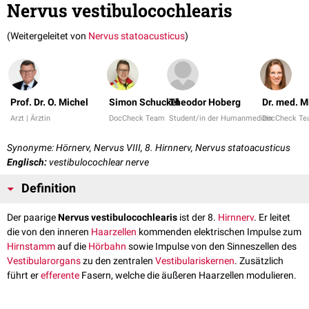
Nervus vestibulocochlearis
(Weitergeleitet von
Nervus statoacusticus
)
Prof. Dr. O. Michel
Simon Schuckel
Theodor Hoberg
Dr. med. 
Arzt | Ärztin
DocCheck Team
Student/in der Humanmedizin
DocCheck T
Synonyme: Hörnerv, Nervus VIII, 8. Hirnnerv, Nervus statoacusticus
Englisch:
vestibulocochlear nerve
Definition
Der paarige
Nervus vestibulocochlearis
ist der 8.
Hirnnerv
. Er leitet
die von den inneren
Haarzellen
kommenden elektrischen Impulse zum
Hirnstamm
auf die
Hörbahn
sowie Impulse von den Sinneszellen des
Vestibularorgans
zu den zentralen
Vestibulariskernen
. Zusätzlich
führt er
efferente
Fasern, welche die äußeren Haarzellen modulieren.