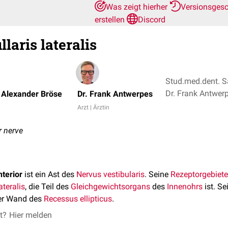
Was zeigt hierher
Versionsges
erstellen
Discord
laris lateralis
Stud.med.dent. S
Dr. Frank Antwer
 Alexander Bröse
Dr. Frank Antwerpes
Arzt | Ärztin
r nerve
terior
ist ein Ast des
Nervus vestibularis
. Seine
Rezeptorgebiete
teralis
, die Teil des
Gleichgewichtsorgans
des
Innenohrs
ist. S
der Wand des
Recessus ellipticus
.
et?
Hier melden