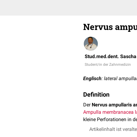
Nervus ampul
Stud.med.dent. Sascha
Student/in der Zahnmedizin
Englisch
: lateral ampulla
Definition
Der
Nervus ampullaris an
Ampulla membranacea la
kleine Perforationen in 
Artikelinhalt ist veralt