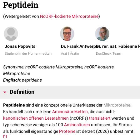
Peptidein
(Weitergeleitet von
NcORF-kodierte Mikroproteine
)
Jonas Popovits
Dr. Frank Antwerpes
Dr. rer. nat. Fabienne
Student/in der Humanmedizin
Arzt | Ärztin
DocCheck Team
Synonyme: ncORF-codierte Mikroproteine, ncORF-kodierte
Mikroproteine
Englisch
: peptideins
Definition
Peptideine
sind eine konzeptionelle Unterklasse der
Mikroproteine
.
Es handelt sich um kleine
Aminosäureketten
, die aus nicht-
kanonischen
offenen Leserahmen
(ncORFs)
translatiert
werden und
typischerweise weniger als 100
Aminosäuren
umfassen. Ihr Status
als funktionell eigenständige
Proteine
ist derzeit (2026) unbestimmt.
[
1
]