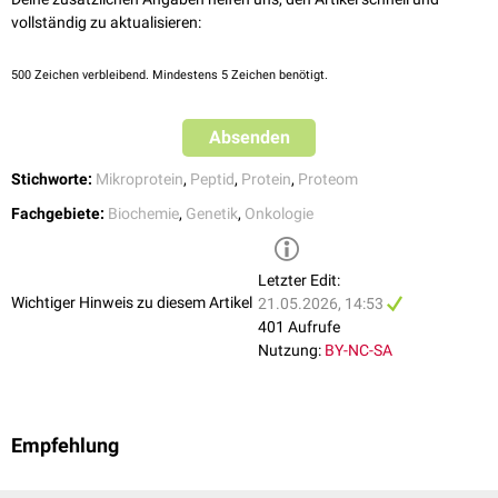
Überleben von
Medulloblastom
-Zellen mit aktiviertem
MYC
-Onkogen und
vollständig zu aktualisieren:
[
2
]
gilt in diesen Tumoren als essenzieller
Wachstumsfaktor
.
500
Zeichen verbleibend. Mindestens 5 Zeichen benötigt.
Immunologische Bedeutung
Ein Teil der Peptideine wird auf
HLA
-Molekülen an der Zelloberfläche
Absenden
präsentiert und könnte damit als Quelle
tumorassoziierter Antigene
für
[
1
]
die
Krebsimmuntherapie
dienen.
Stichworte:
Mikroprotein
,
Peptid
,
Protein
,
Proteom
Fachgebiete:
Biochemie
,
Genetik
,
Onkologie
Letzter Edit:
Wichtiger Hinweis zu diesem Artikel
21.05.2026, 14:53
401 Aufrufe
Nutzung:
BY-NC-SA
Empfehlung