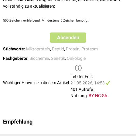
Überleben von
Medulloblastom
-Zellen mit aktiviertem
MYC
-Onkogen und
vollständig zu aktualisieren:
[
2
]
gilt in diesen Tumoren als essenzieller
Wachstumsfaktor
.
500
Zeichen verbleibend. Mindestens 5 Zeichen benötigt.
Immunologische Bedeutung
Ein Teil der Peptideine wird auf
HLA
-Molekülen an der Zelloberfläche
Absenden
präsentiert und könnte damit als Quelle
tumorassoziierter Antigene
für
[
1
]
die
Krebsimmuntherapie
dienen.
Stichworte:
Mikroprotein
,
Peptid
,
Protein
,
Proteom
Fachgebiete:
Biochemie
,
Genetik
,
Onkologie
Letzter Edit:
Wichtiger Hinweis zu diesem Artikel
21.05.2026, 14:53
401 Aufrufe
Nutzung:
BY-NC-SA
Empfehlung