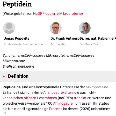
Peptidein
(Weitergeleitet von
NcORF-codierte Mikroproteine
)
Jonas Popovits
Dr. Frank Antwerpes
Dr. rer. nat. Fabienne
Student/in der Humanmedizin
Arzt | Ärztin
DocCheck Team
Synonyme: ncORF-codierte Mikroproteine, ncORF-kodierte
Mikroproteine
Englisch
: peptideins
Definition
Peptideine
sind eine konzeptionelle Unterklasse der
Mikroproteine
.
Es handelt sich um kleine
Aminosäureketten
, die aus nicht-
kanonischen
offenen Leserahmen
(ncORFs)
translatiert
werden und
typischerweise weniger als 100
Aminosäuren
umfassen. Ihr Status
als funktionell eigenständige
Proteine
ist derzeit (2026) unbestimmt.
[
1
]