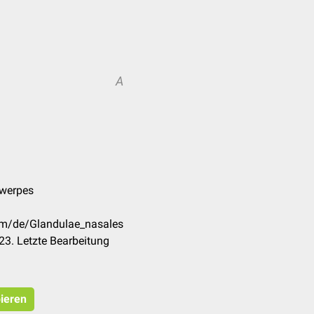
A
twerpes
com/de/Glandulae_nasales
3. Letzte Bearbeitung
pieren