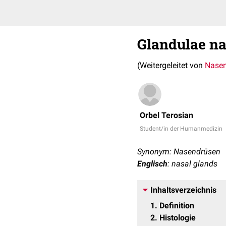
Glandulae na
(Weitergeleitet von
Nase
Orbel Terosian
Student/in der Humanmedizin
Synonym: Nasendrüsen
Englisch
: nasal glands
Inhaltsverzeichnis
1
Definition
2
Histologie