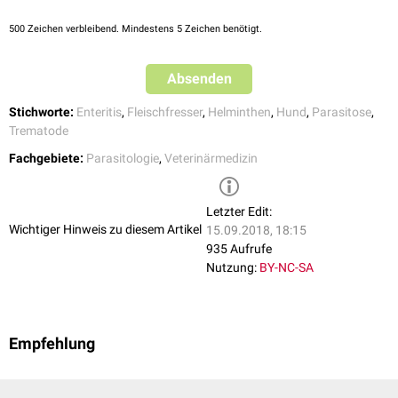
500
Zeichen verbleibend. Mindestens 5 Zeichen benötigt.
Absenden
Stichworte:
Enteritis
,
Fleischfresser
,
Helminthen
,
Hund
,
Parasitose
,
Trematode
Fachgebiete:
Parasitologie
,
Veterinärmedizin
Letzter Edit:
Wichtiger Hinweis zu diesem Artikel
15.09.2018, 18:15
935 Aufrufe
Nutzung:
BY-NC-SA
Empfehlung