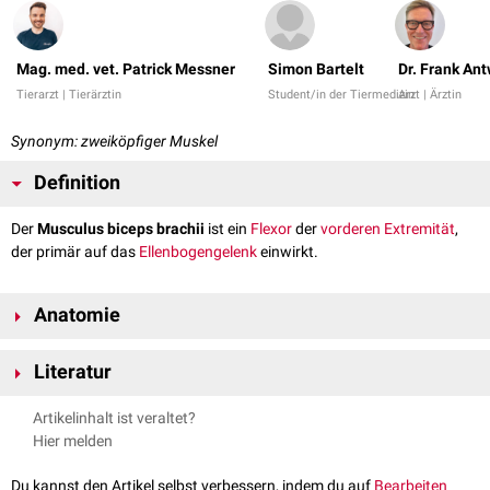
Mag. med. vet. Patrick Messner
Simon Bartelt
Dr. Frank An
Tierarzt | Tierärztin
Student/in der Tiermedizin
Arzt | Ärztin
Synonym: zweiköpfiger Muskel
Definition
Der
Musculus biceps brachii
ist ein
Flexor
der
vorderen Extremität
,
der primär auf das
Ellenbogengelenk
einwirkt.
Anatomie
Der Muskel besitzt im Gegensatz zum
Menschen
bei den
Literatur
Haussäugetieren
nur einen Muskelkopf, behält jedoch den Namen aus
der Humanantomie.
Messner, Patrick, Renkin, Maria. Anatomie des aktiven & passiven
Artikelinhalt ist veraltet?
Bewegungsapparates der Haussäugetiere. Band III (Myologie).
Verlauf
Hier melden
Vienna Academic Press, 2016
Der Musculus biceps brachii entspringt am
Tuberculum supraglenoidale
Du kannst den Artikel selbst verbessern, indem du auf
Bearbeiten