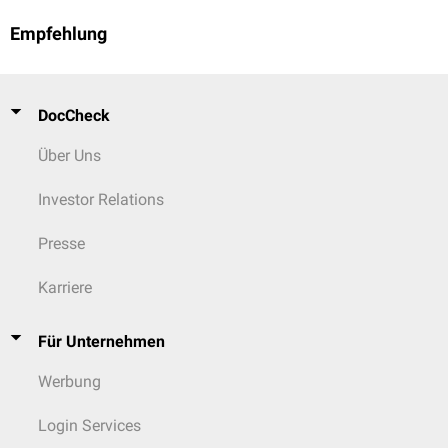
Empfehlung
DocCheck
Über Uns
Investor Relations
Presse
Karriere
Für Unternehmen
Werbung
Login Services