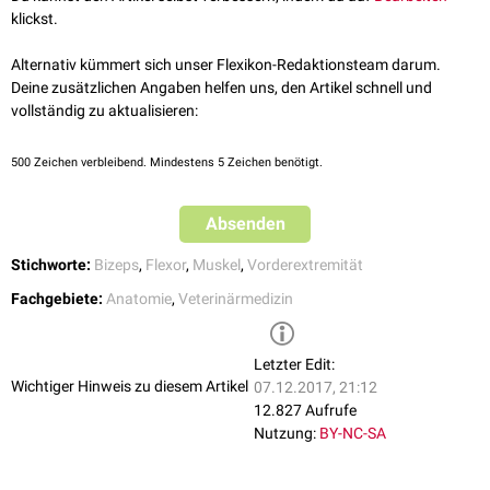
und setzt am
Processus coronoideus
medialis der
Ulna
und an der
klickst.
Tuberositas radii an. Beim
Pferd
geht der Muskel als
Lacertus fibrosus
in
den
Musculus extensor carpi radialis
über.
Alternativ kümmert sich unser Flexikon-Redaktionsteam darum.
Deine zusätzlichen Angaben helfen uns, den Artikel schnell und
Synovialeinrichtungen
vollständig zu aktualisieren:
Beim
Fleischfresser
,
Schwein
und
Schaf
kann man eine
Vagina synovialis
intertubercularis
auffinden, beim Pferd,
Rind
und
Ziege
eine
Bursa
intertubercularis
und eine
Bursa bicipitoradialis
.
500
Zeichen verbleibend. Mindestens 5 Zeichen benötigt.
Innervation
Absenden
Der Muskel wird vom
Nervus musculocutaneus
motorisch
versorgt.
Stichworte:
Bizeps
,
Flexor
,
Muskel
,
Vorderextremität
Funktion
Fachgebiete:
Anatomie
,
Veterinärmedizin
Er fungiert in erster Linie als Beuger im Ellenbogengelenk, streckt jedoch
aufgrund seines Ursprungspunktes an der
Scapula
im
Schultergelenk
und unterstützt beim Pferd die Streckung im
Karpalgelenk
.
Letzter Edit:
Wichtiger Hinweis zu diesem Artikel
07.12.2017, 21:12
12.827 Aufrufe
Nutzung:
BY-NC-SA