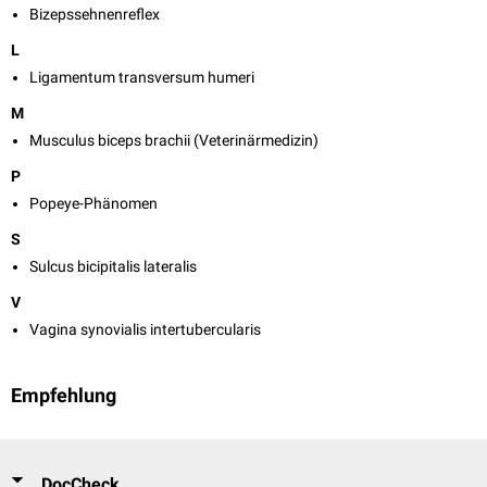
Bizepssehnenreflex
L
Ligamentum transversum humeri
M
Musculus biceps brachii (Veterinärmedizin)
P
Popeye-Phänomen
S
Sulcus bicipitalis lateralis
V
Vagina synovialis intertubercularis
Empfehlung
DocCheck