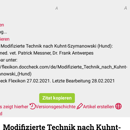
A
A
en
g...
ieren
l Modifizierte Technik nach Kuhnt-Szymanowski (Hund):
ed. vet. Patrick Messner, Dr. Frank Antwerpes
ar unter:
//flexikon.doccheck.com/de/Modifizierte_Technik_nach_Kuhnt-
nowski_(Hund)
ck Flexikon 27.02.2021. Letzte Bearbeitung 28.02.2021
Zitat kopieren
 zeigt hierher
Versionsgeschichte
Artikel erstellen
rd
Modifizierte Technik nach Kuhnt-