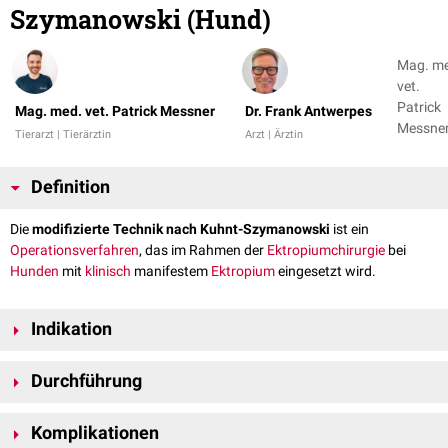
Szymanowski (Hund)
Mag. m
vet.
Patrick
Mag. med. vet. Patrick Messner
Dr. Frank Antwerpes
Messner
Tierarzt | Tierärztin
Arzt | Ärztin
Dr. Fran
Antwer
Definition
Die
modifizierte Technik nach Kuhnt-Szymanowski
ist ein
Operationsverfahren
, das im Rahmen der
Ektropiumchirurgie
bei
Hunden
mit
klinisch
manifestem
Ektropium
eingesetzt wird.
Indikation
Mithilfe der modifizierten Technik nach Kuhnt-Szymanowski wird das
Durchführung
Risiko
einer möglichen
Narbenbildung
sowie die Schädigung von
Wimpern
und
Meibom-Drüsen
sowie angrenzender Strukturen reduziert.
Etwa 3
mm
distal
und parallel zum
Lidrand
wird eine
Inzision
durch die
Die Technik kommt insbesondere bei einem
Komplikationen
atonischen
Ektropium zum
Haut
und den
Musculus orbicularis oculi
gesetzt. Der Schnitt erstreckt