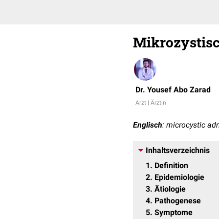
Mikrozystis
Dr. Yousef Abo Zarad
Arzt | Ärztin
Englisch
: microcystic a
Inhaltsverzeichnis
1
Definition
2
Epidemiologie
3
Ätiologie
4
Pathogenese
5
Symptome