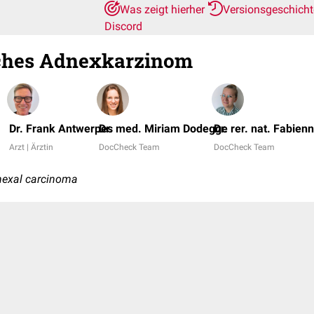
Was zeigt hierher
Versionsgeschich
Discord
ches Adnexkarzinom
Dr. Frank Antwerpes
Dr. med. Miriam Dodegge
Dr. rer. nat. Fabien
Arzt | Ärztin
DocCheck Team
DocCheck Team
dnexal carcinoma