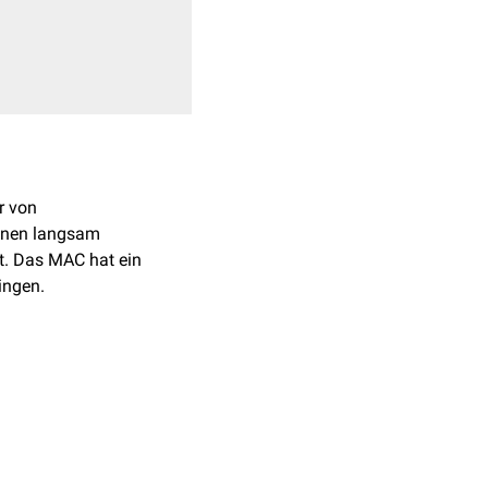
er von
einen langsam
t. Das MAC hat ein
ingen.
ten und siebten
ffen sein könnten als
, die klar mit der
geschichte von