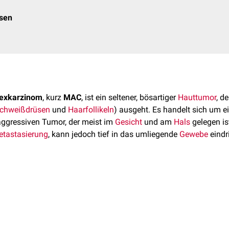
osen
nexkarzinom
, kurz
MAC
, ist ein seltener, bösartiger
Hauttumor
, d
chweißdrüsen
und
Haarfollikeln
) ausgeht. Es handelt sich um 
ggressiven Tumor, der meist im
Gesicht
und am
Hals
gelegen is
tastasierung
, kann jedoch tief in das umliegende
Gewebe
eindr
nd tritt vor allem bei
Erwachsenen
mit heller
Hautfarbe
im sechs
ige Studien weisen darauf hin, dass
Frauen
etwas häufiger betro
AC ist nicht bekannt. Es gibt keine spezifischen
Risikofaktoren
s assoziiert sind. Chronische Sonneneinstrahlung und eine Vor