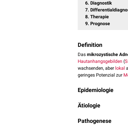
6
Diagnostik
7
Differentialdiagn
8
Therapie
9
Prognose
Definition
Das
mikrozystische Ad
Hautanhangsgebilden
(
S
wachsenden, aber
lokal
a
geringes Potenzial zur
Me
Epidemiologie
Das MAC ist sehr selten u
Ätiologie
Lebensjahrzehnt auf. Ein
Männer
.
Die genaue Ursache des M
Pathogenese
Entstehung dieses Tumor