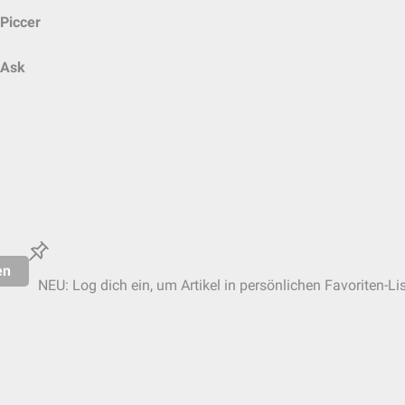
Piccer
Ask
en
NEU: Log dich ein, um Artikel in persönlichen Favoriten-Li