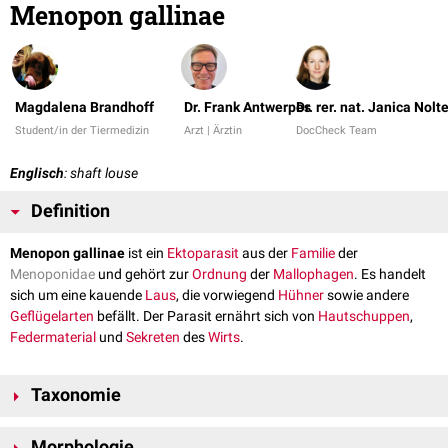
Menopon gallinae
Magdalena Brandhoff
Dr. Frank Antwerpes
Dr. rer. nat. Janica Nolt
Student/in der Tiermedizin
Arzt | Ärztin
DocCheck Team
Englisch
: shaft louse
Definition
Menopon gallinae
ist ein
Ektoparasit
aus der
Familie
der
Menoponidae
und gehört zur
Ordnung
der
Mallophagen
. Es handelt
sich um eine kauende
Laus
, die vorwiegend
Hühner
sowie andere
Geflügelarten
befällt. Der Parasit ernährt sich von
Hautschuppen
,
Federmaterial
und
Sekreten
des
Wirts
.
Taxonomie
Stamm
:
Arthropoda
Morphologie