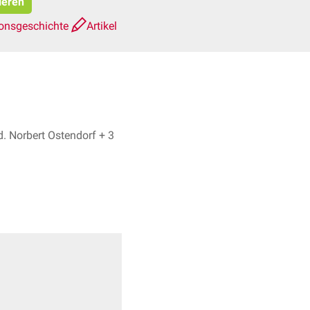
ieren
ionsgeschichte
Artikel
Emrah Hircin, Dr. med. Norbert Ostendorf + 3