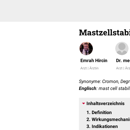
Mastzellstabi
Emrah Hircin
Dr. me
Arzt | Ärztin
Arzt | Är
Synonyme: Cromon, Deg
Englisch
: mast cell stabil
Inhaltsverzeichnis
1
Definition
2
Wirkungsmechan
3
Indikationen