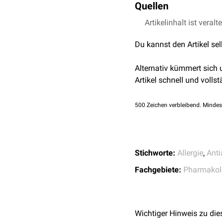
Quellen
sehr selten. Infolge der 
Die erhältlichen Substan
Die Anwendung der Mastze
Augentropfen
.
Artikelinhalt ist veralt
↑
Finn DF, Walsh JJ:
Cromoglicinsäure
10.1111/bph.12138.
Nedocromil
Du kannst den Artikel se
Lodoxamid
Neben den Cromonen wi
Alternativ kümmert sich
zugeschrieben.
Artikel schnell und vollst
500
Zeichen verbleibend. Mindes
Stichworte:
Allergie
,
Anti
Fachgebiete:
Pharmakol
Wichtiger Hinweis zu die