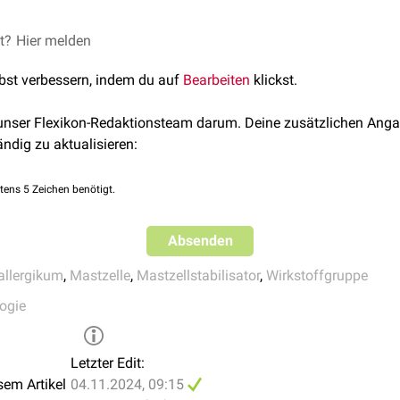
lokalen Applikationen kann es zu einer Irritation und Reizung der
zen aus der Gruppe der Cromone sind:
llstabilisatoren erfolgt immer lokal, d.h. in Form von
Inhalati
et?
Twenty-first century mast cell stabilizers.
Hier melden
Br J Pharmacol. 2013
lbst verbessern, indem du auf
Bearbeiten
klickst.
rd auch dem
H1-Antihistaminikum
Ketotifen
eine mastzellstabil
 unser Flexikon-Redaktionsteam darum. Deine zusätzlichen Anga
ändig zu aktualisieren:
tens 5 Zeichen benötigt.
Absenden
allergikum
,
Mastzelle
,
Mastzellstabilisator
,
Wirkstoffgruppe
ogie
Letzter Edit:
sem Artikel
04.11.2024, 09:15