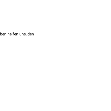
Schleimhäute
kommen.
onen
,
Nasenspray
oder
 Sep;170(1):23-37. doi:
isierende Wirkung
ben helfen uns, den