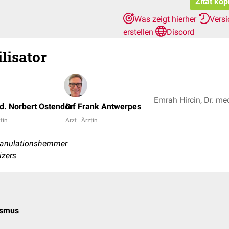
Zitat kop
Was zeigt hierher
Vers
erstellen
Discord
lisator
d. Norbert Ostendorf
Dr. Frank Antwerpes
ztin
Arzt | Ärztin
ranulationshemmer
izers
ismus