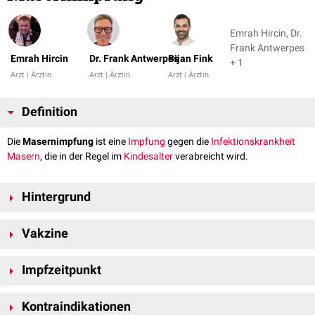
Emrah Hircin, Dr.
Frank Antwerpes
Emrah Hircin
Dr. Frank Antwerpes
Bijan Fink
+ 1
Arzt | Ärztin
Arzt | Ärztin
Arzt | Ärztin
Definition
Die
Masernimpfung
ist eine
Impfung
gegen die
Infektionskrankheit
Masern
, die in der Regel im
Kindesalter
verabreicht wird.
Hintergrund
Die Masernimpfung erfolgt in Deutschland meist in Form eines
Vakzine
Kombinationsimpfstoffs
, der gleichzeitig gegen
Mumps
und
Röteln
immunisiert, als
MMR-Schutzimpfung
. Es ist jedoch auch ein
Die
Vakzine
enthält lebende, abgeschwächte
Masernviren
, die auf
Einzelimpfstoff verfügbar (Masern-Impfstoff Mérieux®).
Impfzeitpunkt
Fibroblasten
zellkulturen
von
Hühnerembryonen
gezüchtet werden.
Weitere Bestandteile sind u.a.
Humanalbumin
,
Lactose
,
Aminosäuren
,
Die Impfung kann ab dem 12. Lebensmonat vorgenommen werden, in
Dextran
70,
Sorbitol
,
Phenolsulfonphthalein
,
Harnstoff
,
Glutaminsäure
,
Kontraindikationen
bestimmten Ausnahmefällen auch vorher.