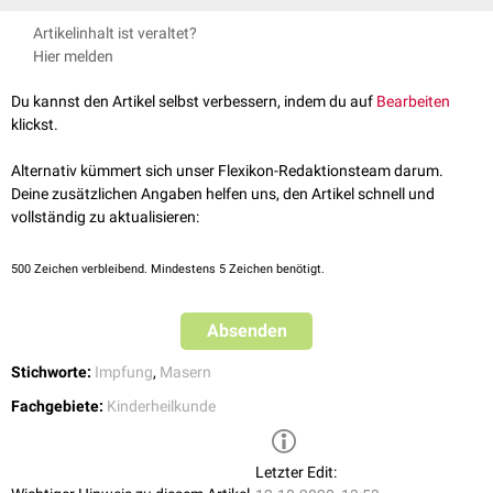
Glutamin
,
Kaliummonohydrogenphosphat
,
Kaliumhydroxid
,
Immundefekte
Kaliumdihydrogenphosphat
und Wasser.
Artikelinhalt ist veraltet?
Schwangerschaft
Hier melden
Stillzeit
siehe Hauptartikel
:
Masern
Du kannst den Artikel selbst verbessern, indem du auf
Bearbeiten
klickst.
Alternativ kümmert sich unser Flexikon-Redaktionsteam darum.
Deine zusätzlichen Angaben helfen uns, den Artikel schnell und
vollständig zu aktualisieren:
500
Zeichen verbleibend. Mindestens 5 Zeichen benötigt.
Absenden
Stichworte:
Impfung
,
Masern
Fachgebiete:
Kinderheilkunde
Letzter Edit: