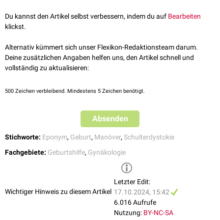
um mehr Platz für die Manipulation zu schaffen.
Schulterdystokie - Springer Medizin
, abgerufen am 18.09.2024
Die Rotation erfolgt typischerweise um etwa 180 Grad. Das Manöver
Du kannst den Artikel selbst verbessern, indem du auf
Bearbeiten
Charles Woods - Life in the Fast Lane
, abgerufen am 18.09.2024
kann mit anderen Techniken kombiniert werden, etwa mit dem
Rubin-II-
klickst.
Manöver
. Wenn das Manöver nicht erfolgreich ist, kann die umgekehrte
Version, das sogenannte
Reverse-Wood-Manöver
, angewendet werden,
Alternativ kümmert sich unser Flexikon-Redaktionsteam darum.
bei welchem der Druck auf die hintere Schulter von der Rückseite aus
Deine zusätzlichen Angaben helfen uns, den Artikel schnell und
ausgeübt wird.
vollständig zu aktualisieren:
500
Zeichen verbleibend. Mindestens 5 Zeichen benötigt.
Absenden
Stichworte:
Eponym
,
Geburt
,
Manöver
,
Schulterdystokie
Fachgebiete:
Geburtshilfe
,
Gynäkologie
Letzter Edit:
Wichtiger Hinweis zu diesem Artikel
17.10.2024, 15:42
6.016 Aufrufe
Nutzung:
BY-NC-SA