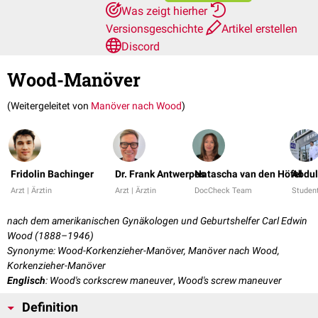
Was zeigt hierher
Versionsgeschichte
Artikel erstellen
Discord
Wood-Manöver
(Weitergeleitet von
Manöver nach Wood
)
Fridolin Bachinger
Dr. Frank Antwerpes
Natascha van den Höfel
Abdu
Arzt | Ärztin
Arzt | Ärztin
DocCheck Team
Studen
nach dem amerikanischen Gynäkologen und Geburtshelfer Carl Edwin
Wood (1888–1946)
Synonyme: Wood-Korkenzieher-Manöver, Manöver nach Wood,
Korkenzieher-Manöver
Englisch
: Wood's corkscrew maneuver
,
Wood's screw maneuver
Definition