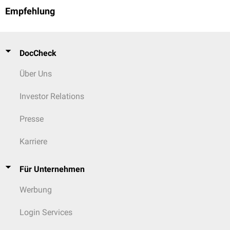
Empfehlung
DocCheck
Über Uns
Investor Relations
Presse
Karriere
Für Unternehmen
Werbung
Login Services