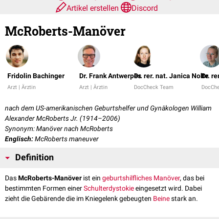
Artikel erstellen
Discord
McRoberts-Manöver
Fridolin Bachinger
Dr. Frank Antwerpes
Dr. rer. nat. Janica Nolte
Dr. r
Arzt | Ärztin
Arzt | Ärztin
DocCheck Team
DocCh
nach dem US-amerikanischen Geburtshelfer und Gynäkologen William
Alexander McRoberts Jr. (1914–2006)
Synonym: Manöver nach McRoberts
Englisch:
McRoberts maneuver
Definition
Das
McRoberts-Manöver
ist ein
geburtshilfliches Manöver
, das bei
bestimmten Formen einer
Schulterdystokie
eingesetzt wird. Dabei
zieht die Gebärende die im Kniegelenk gebeugten
Beine
stark an.