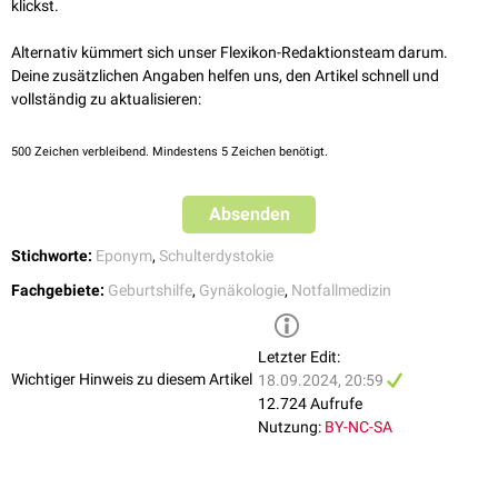
klickst.
05.09.2024
dhz-online.de - Manöver und Handgriffe
, abgerufen am
Alternativ kümmert sich unser Flexikon-Redaktionsteam darum.
05.09.2024
Deine zusätzlichen Angaben helfen uns, den Artikel schnell und
Shoulder Dystocia - Royal College of Obstetricians and
vollständig zu aktualisieren:
Gynaecologists
, abgerufen am 15.09.2024
500
Zeichen verbleibend. Mindestens 5 Zeichen benötigt.
Absenden
Stichworte:
Eponym
,
Schulterdystokie
Fachgebiete:
Geburtshilfe
,
Gynäkologie
,
Notfallmedizin
Letzter Edit:
Wichtiger Hinweis zu diesem Artikel
18.09.2024, 20:59
12.724 Aufrufe
Nutzung:
BY-NC-SA