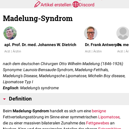
Artikel erstellen
Discord
Madelung-Syndrom
apl. Prof. Dr. med. Johannes W. Dietrich
Dr. Frank Antwerpes
Dr. me
Arzt | Ärztin
Arzt | Ärztin
Arzt | Är
nach dem deutschen Chirurgen Otto Wilhelm Madelung (1846-1926)
Synonyme: Launois-Bensaude-Syndrom, Madelung-Fetthals,
Madelung's Disease, Madelungsche Lipomatose, Michelin Boy disease,
Lipomatose Typ I
Englisch
: Madelung's syndrome
Definition
Beim
Madelung-Syndrom
handelt es sich um eine
benigne
Fettverteilungsstörung im Sinne einer symmetrischen
Lipomatose
,
die zu einer massiven bilateralen Zunahme des
Fettgewebes
an