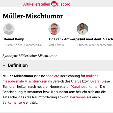
Artikel erstellen
Discord
Müller-Mischtumor
Daniel Kamp
Dr. Frank Antwerpes
Stud.med.dent. Sasch
Student/in der Humanmedizin
Arzt | Ärztin
Student/in der Zahnmedizin
Synonym: Müller'scher Mischtumor
Definition
Müller-Mischtumor
ist eine
obsolete
Bezeichnung für
maligne
mesodermale
Mischtumoren
im Bereich des
Uterus
bzw.
Ovars
. Diese
Tumoren heißen nach neuerer Nomenklatur "
Karzinosarkome
". Die
Bezeichnung Mischtumor bzw. Karzinosarkom bezieht sich auf die
Tatsache, dass die Raumforderung sowohl
Karzinom
- als auch
Sarkomanteile
enthält.