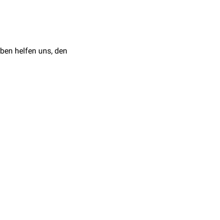
 möglichst unterlassen
en herbeigeführtes
zulegen. In den ersten
 werden.
ben helfen uns, den