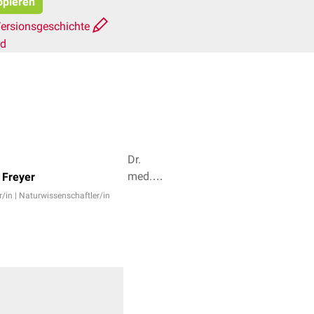
opieren
ersionsgeschichte
rd
Dr.
med.
o Freyer
univ.
r/in | Naturwissenschaftler/in
Sabrina
Mörkl,
Dr.
med.
Ibrahim
Güler +
2