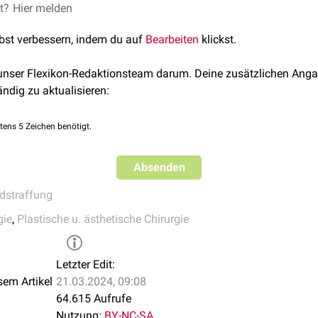
 eine intensive Wundreinigung oder Manipulation im Wundgebiet
et?
Hier melden
e
lgt zumeist in Kombination mit einer
Kanthopexie
, um ein iatrog
h, für mindestens 3 Tage postoperativ kühlende Kompressen auf
n
lbst verbessern, indem du auf
Bearbeiten
klickst.
lte auf schwere körperliche Anstrengungen und Sport verzichtet
chäden
n
im OP-Gebiet
 unser Flexikon-Redaktionsteam darum. Deine zusätzlichen Anga
chluss
ändig zu aktualisieren:
n
tens 5 Zeichen benötigt.
en
e
Absenden
de
, Narbendehiszenz
idstraffung
flusses
,
Sicca-Syndrom
gie
,
Plastische u. ästhetische Chirurgie
dung
Letzter Edit:
sem Artikel
21.03.2024, 09:08
64.615 Aufrufe
Nutzung:
BY-NC-SA