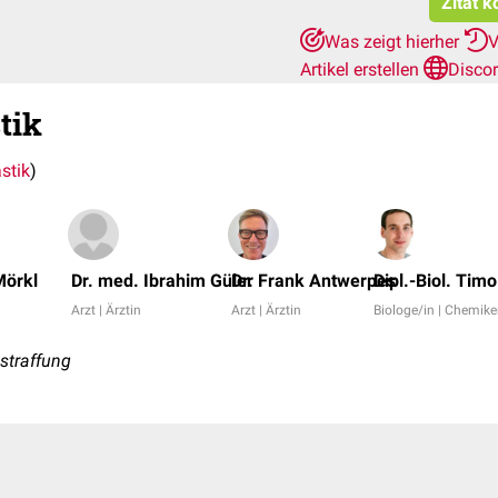
Zitat k
Was zeigt hierher
V
Artikel erstellen
Disco
tik
stik
)
Mörkl
Dr. med. Ibrahim Güler
Dr. Frank Antwerpes
Dipl.-Biol. Tim
Arzt | Ärztin
Arzt | Ärztin
Biologe/in | Chemike
dstraffung