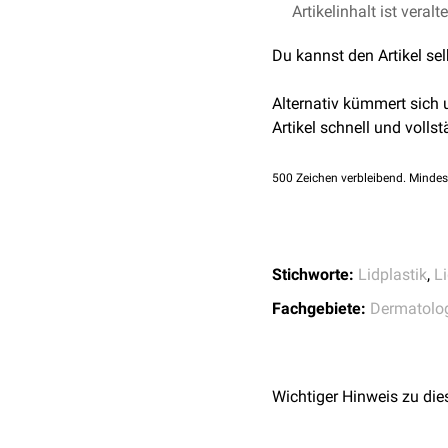
Nach der Operation soll
Artikelinhalt ist veralt
Blutungen
,
Hämatom
Die Blepharoplastik erfo
werden. Es empfiehlt sic
allergische Reaktione
Ektropium
Du kannst den Artikel se
zu vermeiden.
postoperativen Tagen sol
Haut- und Weichteils
Sensibilitätsstörunge
Alternativ kümmert sich
unvollständiger Lids
Artikel schnell und vollst
Doppelbilder
Verschwommensehe
500
Zeichen verbleibend. Mindes
Thrombosen
,
Emboli
Infektionen
,
Abszess
Konjunktivitis
Narbenbildung
,
Keloi
Stichworte:
Lidplastik
,
L
Überkorrektur
Störungen des
Tränen
Fachgebiete:
Dermatolo
extrem selten:
Erblin
Wichtiger Hinweis zu die