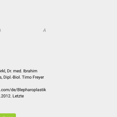
A
A
rkl, Dr. med. Ibrahim
, Dipl.-Biol. Timo Freyer
k.com/de/Blepharoplastik
.2012. Letzte