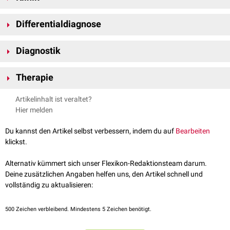
und
FSH
werden dadurch meist supprimiert.
Frauen
Differentialdiagnose
Bei einer Leydigzellhyperplasie der Ovarien kommt es zu
andere Androgen-produzierende Tumoren
Zyklusstörungen
und zur
Virilisierung
der Patientin. Typische Symptome
Diagnostik
Cushing-Syndrom
sind
Polyendokrines metabolisches Ovarialsyndrom
(bei Frauen)
Sonographie
Amenorrhoe
Therapie
Labor (Hormonbestimmung)
Hirsutismus
Klitorishypertrophie
Die Therapie der Wahl bei ausgedehntem Befund ist die Entfernung des
Artikelinhalt ist veraltet?
Vertiefung der Stimme
Gewebes durch
Ovarektomie
bzw.
Orchiektomie
.
Hier melden
androgenetische Alopezie
Du kannst den Artikel selbst verbessern, indem du auf
Bearbeiten
Männer
klickst.
Hodenvergrößerung
Gynäkomastie
(durch vermehrte Verstoffwechselung des
Alternativ kümmert sich unser Flexikon-Redaktionsteam darum.
Testosterons zu
Östrogenen
)
Deine zusätzlichen Angaben helfen uns, den Artikel schnell und
Infertilität
vollständig zu aktualisieren:
Libidoverlust
Erektile Dysfunktion
500
Zeichen verbleibend. Mindestens 5 Zeichen benötigt.
Kinder