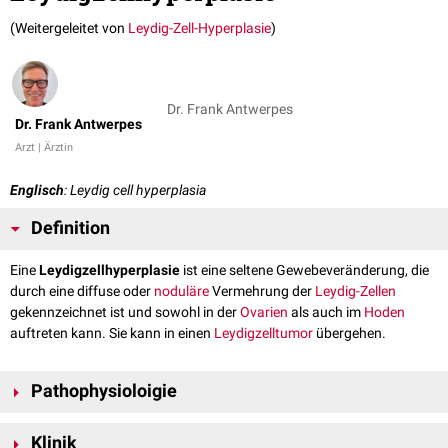
(Weitergeleitet von
Leydig-Zell-Hyperplasie
)
Dr. Frank Antwerpes
Dr. Frank Antwerpes
Arzt | Ärztin
Englisch
: Leydig cell hyperplasia
Definition
Eine
Leydigzellhyperplasie
ist eine seltene Gewebeveränderung, die
durch eine diffuse oder
noduläre
Vermehrung der
Leydig-Zellen
gekennzeichnet ist und sowohl in der
Ovarien
als auch im
Hoden
auftreten kann. Sie kann in einen
Leydigzelltumor
übergehen.
Pathophysioloigie
Eine Leydigzellhyperplasie führt zu einer vermehrten Produktion von
Klinik
Androgenen
und damit zu einem Anstieg des
Serumtestosterons
.
LH