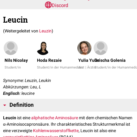
Discord
Leucin
(Weitergeleitet von
Leuzin
)
Nils Nicolay
Hoda Rezaie
Yulia Yulis
Grischa Golenia
Student/in
Student/in der Humanmedizin
Arzt | Ärztin
Student/in der Humanmediz
Synonyme: Leuzin, Leukin
Abkürzungen: Leu, L
Englisch
: leucine
Definition
Leucin
ist eine
aliphatische
Aminosäure
mit dem chemischen Namen
α-Aminoisocapronsäure. Ihr charakteristisches Strukturmerkmal ist
eine verzweigte
Kohlenwasserstoffkette
, Leucin ist also eine