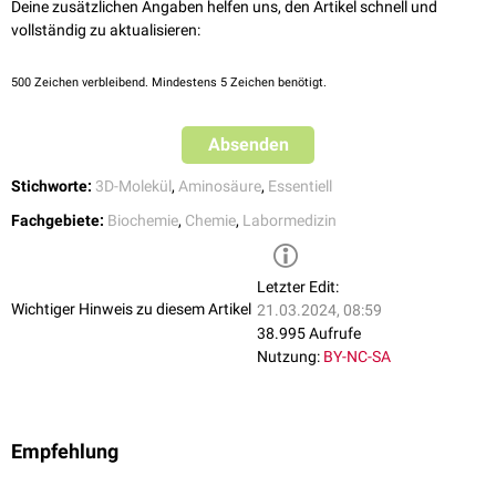
Deine zusätzlichen Angaben helfen uns, den Artikel schnell und
Säuglinge bis 1 Jahr: bis 300 µmol/g Kreatinin
vollständig zu aktualisieren:
Kleinkinder 2-6 Jahre: bis 200 µmol/g Kreatinin
Schulkinder 7-14 Jahre: bis 150 µmol/g Kreatinin
Erwachsene: bis 100 µmol/g Kreatinin
500
Zeichen verbleibend. Mindestens 5 Zeichen benötigt.
Absenden
Stichworte:
3D-Molekül
,
Aminosäure
,
Essentiell
Fachgebiete:
Biochemie
,
Chemie
,
Labormedizin
Letzter Edit:
Wichtiger Hinweis zu diesem Artikel
21.03.2024, 08:59
38.995 Aufrufe
Nutzung:
BY-NC-SA
Empfehlung