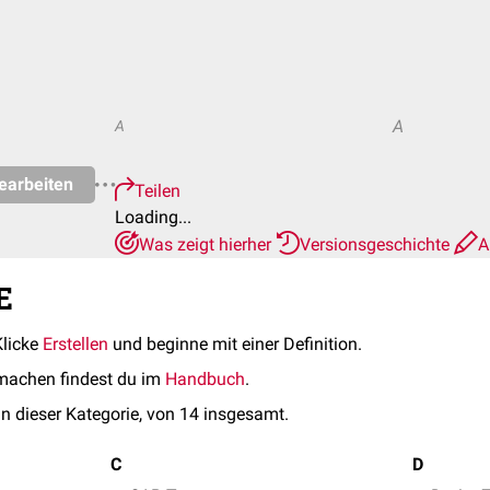
A
A
earbeiten
Teilen
Loading...
Was zeigt hierher
Versionsgeschichte
A
E
Klicke
Erstellen
und beginne mit einer Definition.
machen findest du im
Handbuch
.
in dieser Kategorie, von 14 insgesamt.
C
D