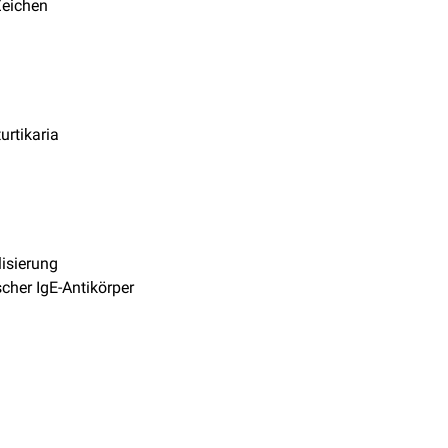
Zeichen
urtikaria
lisierung
scher IgE-Antikörper