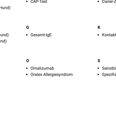
CAP-Test
Darier-
(Hund)
G
K
Hund)
Gesamt-IgE
Kontakt
und)
O
S
Omalizumab
Sensibi
Orales Allergiesyndrom
Spezifi