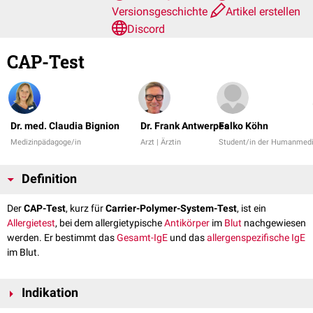
Versionsgeschichte
Artikel erstellen
Discord
CAP-Test
Dr. med. Claudia Bignion
Dr. Frank Antwerpes
Falko Köhn
Medizinpädagoge/in
Arzt | Ärztin
Student/in der Humanmedi
Definition
Der
CAP-Test
, kurz für
Carrier-Polymer-System-Test
, ist ein
Allergietest
, bei dem allergietypische
Antikörper
im
Blut
nachgewiesen
werden. Er bestimmt das
Gesamt-IgE
und das
allergenspezifische IgE
im Blut.
Indikation