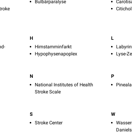
Bulbärparalyse
Carotis
troke
Citichol
H
L
nd-
Hirnstamminfarkt
Labyrin
Hypophysenapoplex
Lyse-Ze
N
P
National Institutes of Health
Pineal
Stroke Scale
S
W
Stroke Center
Wasser
Daniels