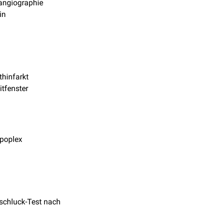
angiographie
in
thinfarkt
itfenster
apoplex
schluck-Test nach