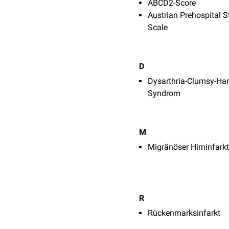
ABCD2-Score
Austrian Prehospital S
Scale
D
Dysarthria-Clumsy-Ha
Syndrom
M
Migränöser Hirninfarkt
R
Rückenmarksinfarkt