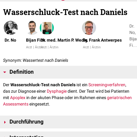
Wasserschluck-Test nach Daniels
Dr.
No,
Bija
Dr. No
Bijan Fink
Dr. med. Martin P. Wedig
Dr. Frank Antwerpes
Fin
Arzt | Ärztin
Arzt | Ärztin
Arzt | Ärztin
+ 2
Synonym: Wassertest nach Daniels
Definition
Der
Wasserschluck-Test nach Daniels
ist ein
Screeningverfahren
,
das zur Diagnose einer
Dysphagie
dient. Der Test wird bei Patienten
mit
Apoplex
in der akuten Phase oder im Rahmen eines
geriatrischen
Assessments
eingesetzt.
Durchführung
Beim Wasserschluck-Test nach Daniels wird dem sitzenden Patienten