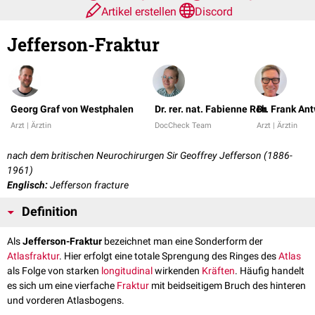
Artikel erstellen
Discord
Jefferson-Fraktur
Georg Graf von Westphalen
Dr. rer. nat. Fabienne Reh
Dr. Frank An
Arzt | Ärztin
DocCheck Team
Arzt | Ärztin
nach dem britischen Neurochirurgen Sir Geoffrey Jefferson (1886-
1961)
Englisch:
Jefferson fracture
Definition
Als
Jefferson-Fraktur
bezeichnet man eine Sonderform der
Atlasfraktur
. Hier erfolgt eine totale Sprengung des Ringes des
Atlas
als Folge von starken
longitudinal
wirkenden
Kräften
. Häufig handelt
es sich um eine vierfache
Fraktur
mit beidseitigem Bruch des hinteren
und vorderen Atlasbogens.