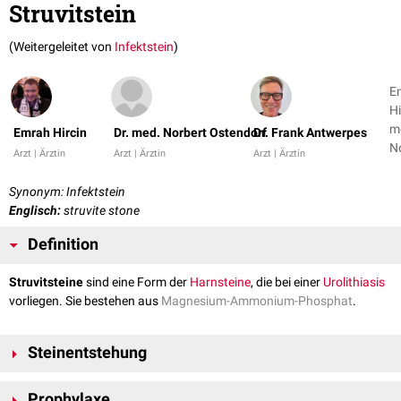
Struvitstein
(Weitergeleitet von
Infektstein
)
E
Hi
m
Emrah Hircin
Dr. med. Norbert Ostendorf
Dr. Frank Antwerpes
N
Arzt | Ärztin
Arzt | Ärztin
Arzt | Ärztin
O
+ 
Synonym: Infektstein
Englisch:
struvite stone
Definition
Struvitsteine
sind eine Form der
Harnsteine
, die bei einer
Urolithiasis
vorliegen. Sie bestehen aus
Magnesium-Ammonium-Phosphat
.
Steinentstehung
Struvitsteine sind typische Begleiter von
Harnwegsinfektionen
,
Prophylaxe
insbesondere wenn der Erreger eine
Proteus
-Art ist (z.B.
Proteus