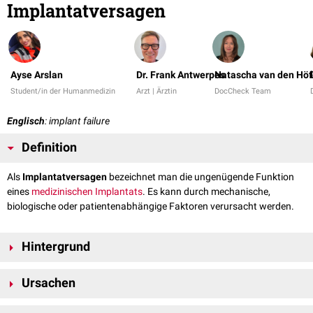
Implantatversagen
Ayse Arslan
Dr. Frank Antwerpes
Natascha van den Höf
Student/in der Humanmedizin
Arzt | Ärztin
DocCheck Team
Englisch
: implant failure
Definition
Als
Implantatversagen
bezeichnet man die ungenügende Funktion
eines
medizinischen
Implantats
. Es kann durch mechanische,
biologische oder patientenabhängige Faktoren verursacht werden.
Hintergrund
Häufig von einem Implantatversagen betroffen sind:
Ursachen
Gelenkprothesen
(z.B.
Hüft
-,
Knie
- oder
Schultergelenksendoprothesen
)
Ein Implantatversagen kann durch mehrere Faktoren ausgelöst werden: