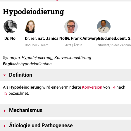
Hypodeiodierung
Dr. No
Dr. rer. nat. Janica Nolte
Dr. Frank Antwerpes
Stud.med.dent. S
DocCheck Team
Arzt | Ärztin
Student/in der Zahnme
Synonym: Hypodejodierung, Konversionsstörung
Englisch
: hypodeiodination
Definition
Als
Hypodeiodierung
wird eine verminderte
Konversion
von
T4
nach
T3
bezeichnet.
Mechanismus
Teilweise in der
Schilddrüse
, überwiegend aber in peripheren Organen
Ätiologie und Pathogenese
wird T4 unter Abspaltung eines
Iodatoms
an 5'-Position (
Deiodierung
) in