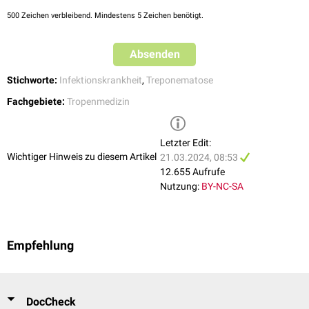
Tertiärstadium
500
Zeichen verbleibend. Mindestens 5 Zeichen benötigt.
Nach einem symptomfreien Intervall von Wochen bis Jahren kommt es
im Tertiärstadium zum Befall des Skelettsystems mit der Bildung von
Absenden
Gummata
, die von
Knochen
- und
Gelenkschmerzen
begeleitet ist. Die
befallenen Knochen können sich deformieren (
Säbelscheidentibia
,
Stichworte:
Infektionskrankheit
,
Treponematose
Sattelnase
). Zusätzlich kann eine
Fatigue
auftreten.
Fachgebiete:
Tropenmedizin
Letzter Edit:
Wichtiger Hinweis zu diesem Artikel
21.03.2024, 08:53
12.655 Aufrufe
Nutzung:
BY-NC-SA
Empfehlung
DocCheck