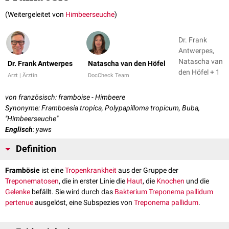
(Weitergeleitet von
Himbeerseuche
)
Dr. Frank
Antwerpes,
Natascha van
Dr. Frank Antwerpes
Natascha van den Höfel
den Höfel + 1
Arzt | Ärztin
DocCheck Team
von französisch: framboise - Himbeere
Synonyme: Framboesia tropica, Polypapilloma tropicum, Buba,
"Himbeerseuche"
Englisch
: yaws
Definition
Frambösie
ist eine
Tropenkrankheit
aus der Gruppe der
Treponematosen
, die in erster Linie die
Haut
, die
Knochen
und die
Gelenke
befällt. Sie wird durch das
Bakterium
Treponema pallidum
pertenue
ausgelöst, eine Subspezies von
Treponema pallidum
.