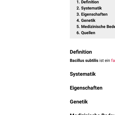
1
Definition
2
Systematik
3
Eigenschaften
4
Genetik
5
Medizinische Bed
6
Quellen
Definition
Bacillus subtilis
ist ein
fa
Systematik
Klasse
:
Bacilli
Eigenschaften
Ordnung
:
Bacillal
Familie: Bacil
Bacillen sind
gram-positi
Genetik
Gattung
:
Ba
Somit kann der Erreger 
Art
: Bac
höhere
Resistenz
gegenüb
Bacillus subtilis verfügt
Alkohol
gewährleistet, w