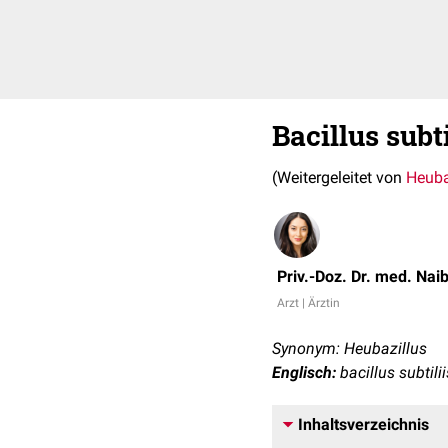
Bacillus subti
(Weitergeleitet von
Heuba
Priv.-Doz. Dr. med. Nai
Arzt | Ärztin
Synonym: Heubazillus
Englisch:
bacillus subtilii
Inhaltsverzeichnis