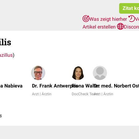
Zitat k
Was zeigt hierher
V
Artikel erstellen
Discor
lis
zillus
)
ba Nabieva
Dr. Frank Antwerpes
Fiona Walter
Dr. med. Norbert Os
Arzt | Ärztin
DocCheck Team
Arzt | Ärztin
s