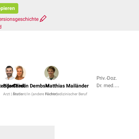
opieren
ersionsgeschichte
d
Priv.-Doz.
Dr. med.
tendorf
Bijan Fink
Carolin Dembski
Matthias Mailänder
Naiba
Arzt | Ärztin
Student/in (andere Fächer)
Nichtmedizinischer Beruf
Nabieva,
Dr. Frank
Antwerpes
+ 6