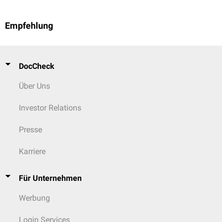
Empfehlung
DocCheck
Über Uns
Investor Relations
Presse
Karriere
Für Unternehmen
Werbung
Login Services