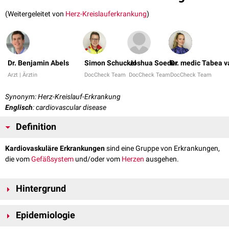
(Weitergeleitet von
Herz-Kreislauferkrankung
)
Dr. Benjamin Abels
Simon Schuckel
Joshua Soeder
Dr. medic Tabea 
Arzt | Ärztin
DocCheck Team
DocCheck Team
DocCheck Team
Synonym: Herz-Kreislauf-Erkrankung
Englisch
: cardiovascular disease
Definition
Kardiovaskuläre Erkrankungen
sind eine Gruppe von Erkrankungen,
die vom
Gefäßsystem
und/oder vom
Herzen
ausgehen.
Hintergrund
Im weiteren Sinn umfasst der Begriff "kardiovaskuläre Erkrankungen" alle
Epidemiologie
Krankheiten des
Herz-Kreislauf-Systems
. Im engeren Sinn versteht man
darunter jedoch vor allem die Erkrankungen, deren gemeinsame