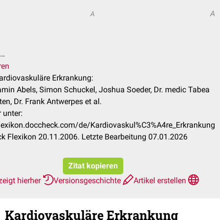
A
A
..
ren
Kardiovaskuläre Erkrankung:
amin Abels, Simon Schuckel, Joshua Soeder, Dr. medic Tabea
en, Dr. Frank Antwerpes et al.
 unter:
/flexikon.doccheck.com/de/Kardiovaskul%C3%A4re_Erkrankung
 Flexikon 20.11.2006. Letzte Bearbeitung 07.01.2026
Zitat kopieren
eigt hierher
Versionsgeschichte
Artikel erstellen
Kardiovaskuläre Erkrankung