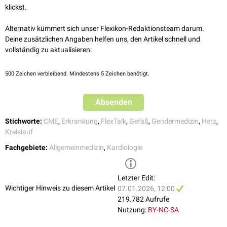
klickst.
(2 CME-Punkte)
Zum CME
FlexTalk - Lipoproteine
Alternativ kümmert sich unser Flexikon-Redaktionsteam darum.
Deine zusätzlichen Angaben helfen uns, den Artikel schnell und
vollständig zu aktualisieren:
500
Zeichen verbleibend. Mindestens 5 Zeichen benötigt.
Absenden
Stichworte:
CME
,
Erkrankung
,
FlexTalk
,
Gefäß
,
Gendermedizin
,
Herz
,
Kreislauf
Fachgebiete:
Allgemeinmedizin
,
Kardiologie
Letzter Edit:
Wichtiger Hinweis zu diesem Artikel
07.01.2026, 12:00
219.782 Aufrufe
Nutzung:
BY-NC-SA