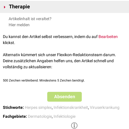
Die
Läsionen
sind meist an der
Fingerkuppe
oder am Nagelwall
Therapie
(
Paronychium
) lokalisiert. Typisch ist die Bildung eines oder mehrerer
Bläschen
, die im Verlauf
rupturieren
können. Dadurch können
Erosionen
Die Erkrankung ist meist
selbstlimitierend
und heilt spontan durch die
Artikelinhalt ist veraltet?
und flache
Ulzera
entstehen. Der betroffene Bereich ist zudem
Bildung von
Krusten
ab. In der Regel reicht eine trockene
Wundauflage
Hier melden
geschwollen
und
gerötet
. Zusätzlich können
Fieber
und vergrößerte
aus, um die Heilung zu unterstützen und vor allem die Übertragung des
Lymphknoten
auftreten.
Virus auf andere Körperstellen oder Personen zu verhindern. Bei
Du kannst den Artikel selbst verbessern, indem du auf
Bearbeiten
schwerwiegenden Fällen kann unterstützend die Gabe eines
klickst.
Virostatikums
(
Aciclovir
) erfolgen.
Alternativ kümmert sich unser Flexikon-Redaktionsteam darum.
Deine zusätzlichen Angaben helfen uns, den Artikel schnell und
vollständig zu aktualisieren:
500
Zeichen verbleibend. Mindestens 5 Zeichen benötigt.
Absenden
Stichworte:
Herpes simplex
,
Infektionskrankheit
,
Viruserkrankung
Fachgebiete:
Dermatologie
,
Infektiologie