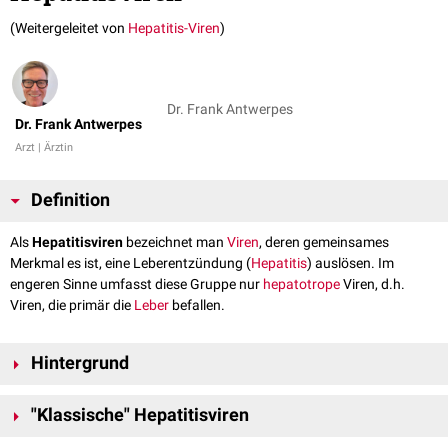
(Weitergeleitet von
Hepatitis-Viren
)
Dr. Frank Antwerpes
Dr. Frank Antwerpes
Arzt | Ärztin
Definition
Als
Hepatitisviren
bezeichnet man
Viren
, deren gemeinsames
Merkmal es ist, eine Leberentzündung (
Hepatitis
) auslösen. Im
engeren Sinne umfasst diese Gruppe nur
hepatotrope
Viren, d.h.
Viren, die primär die
Leber
befallen.
Hintergrund
Hepatitisviren, die namentlich als solche ausgewiesen sind, stammen
"Klassische" Hepatitisviren
aus verschiedenen Familien, u.a. aus der Familie der
Flaviviren
, der
Picornaviren
, der
Hepeviren
oder der
Hepadnaviren
. Sie bilden daher
Die wichtigsten fünf
humanpathogenen
Hepatitisviren sind: