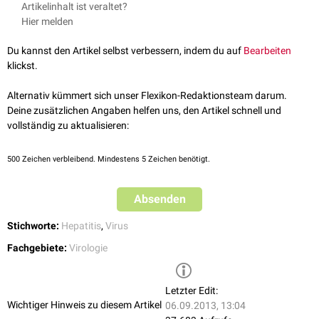
Artikelinhalt ist veraltet?
keine einheitliche Virusklasse, sondern teilen sich nur ihr präferiertes
Hepatitis-A-Virus
(
Picornaviridae
)
Hier melden
Zielgewebe. Im weiteren Sinn können auch andere Hepatitiserreger, wie
Hepatitis-B-Virus
(
Hepadnaviridae
)
das
Cytomegalievirus
oder das
Epstein-Barr-Virus
, zu den Hepatitisviren
Hepatitis-C-Virus
(
Flaviviridae
)
Du kannst den Artikel selbst verbessern, indem du auf
Bearbeiten
gezählt werden.
Hepatitis-D-Virus
(
Deltaviridae
)
klickst.
Hepatitis-E-Virus
(
Caliciviridae
)
Alternativ kümmert sich unser Flexikon-Redaktionsteam darum.
Die oben genannten Hepatitisviren variieren bezüglich ihres
Deine zusätzlichen Angaben helfen uns, den Artikel schnell und
Übertragungswegs, ihrer
Inkubationszeit
und des von ihnen ausgelösten
vollständig zu aktualisieren:
Krankheitsverlaufs.
500
Zeichen verbleibend. Mindestens 5 Zeichen benötigt.
Absenden
Stichworte:
Hepatitis
,
Virus
Fachgebiete:
Virologie
Letzter Edit:
Wichtiger Hinweis zu diesem Artikel
06.09.2013, 13:04