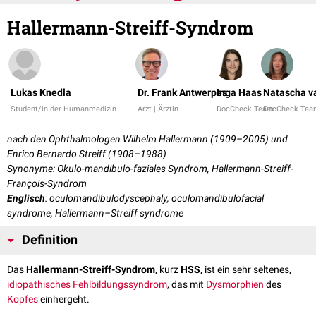
Hallermann-Streiff-Syndrom
Lukas Knedla
Dr. Frank Antwerpes
Inga Haas
Natascha v
Student/in der Humanmedizin
Arzt | Ärztin
DocCheck Team
DocCheck Tea
nach den Ophthalmologen Wilhelm Hallermann (1909–2005) und
Enrico Bernardo Streiff (1908–1988)
Synonyme: Okulo-mandibulo-faziales Syndrom, Hallermann-Streiff-
François-Syndrom
Englisch
: oculomandibulodyscephaly, oculomandibulofacial
syndrome, Hallermann–Streiff syndrome
Definition
Das
Hallermann-Streiff-Syndrom
, kurz
HSS
, ist ein sehr seltenes,
idiopathisches
Fehlbildungssyndrom
, das mit
Dysmorphien
des
Kopfes
einhergeht.