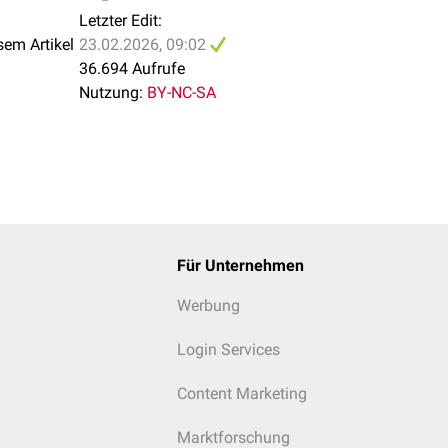
rt aus einer Einzelbestimmung ist gelegentlich auch bei normal
Letzter Edit:
4,4 bis 11,0
sem Artikel
23.02.2026, 09:02
36.694 Aufrufe
Nutzung:
BY-NC-SA
närztlichen Vereinigungen
ist die HPL-Bestimmung keine nach
ie nicht mehr zeitgemäß ist.
Für Unternehmen
Werbung
Login Services
Content Marketing
Marktforschung