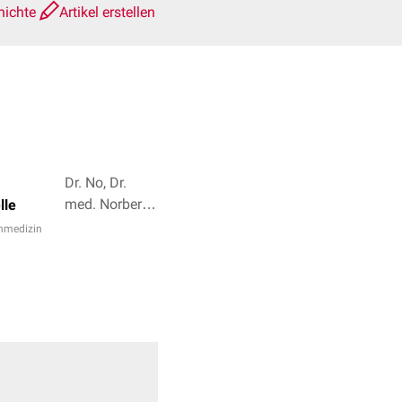
hichte
Artikel erstellen
Dr. No, Dr.
med. Norbert
lle
Ostendorf + 5
nmedizin