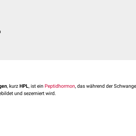
h
gen
, kurz
HPL
, ist ein
Peptidhormon
, das während der Schwang
bildet und sezerniert wird.
en besteht aus 191
Aminosäuren
, die durch zwei intramolekula
zt eine Molekülmasse von rund 22
kDA
.
twa ab der 10.
Schwangerschaftswoche
(SSW) kontinuierlich an