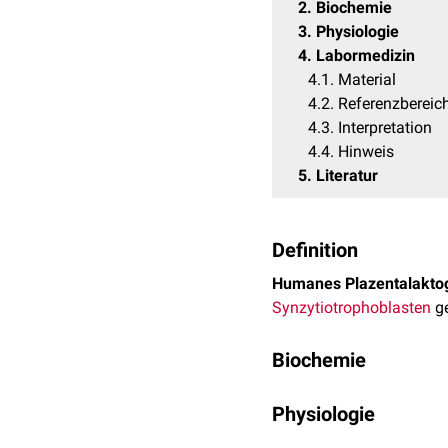
2
Biochemie
3
Physiologie
4
Labormedizin
4.1
Material
4.2
Referenzbereic
4.3
Interpretation
4.4
Hinweis
5
Literatur
Definition
Humanes Plazentalakto
Synzytiotrophoblasten
ge
Biochemie
Humanes Plazentalaktog
Physiologie
verknüpft sind. Es besit
Der HPL-Spiegel steigt e