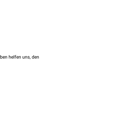
mus
. HPL bewirkt einen
ber
Insulin
macht.
hwangerschaftswoche
ben helfen uns, den
l]