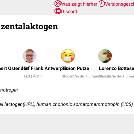
Was zeigt hierher
Versionsgesc
Discord
zentalaktogen
bert Ostendorf
Dr. Frank Antwerpes
Timon Putze
Lorenzo Bottese
Arzt | Ärztin
Student/in der Humanmedizin
Student/in der Huma
otropin
tal lactogen(HPL), human chorionic somatomammotropin (HCS)