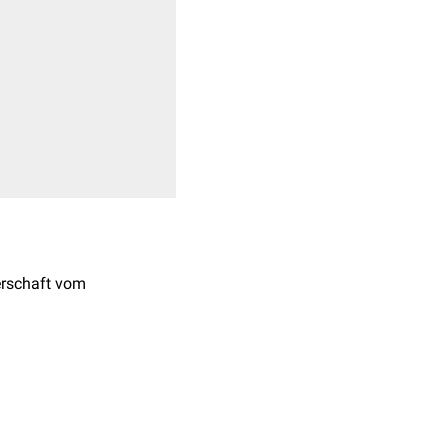
erschaft vom
re
Disulfidbrücken
. Die Wirkung des