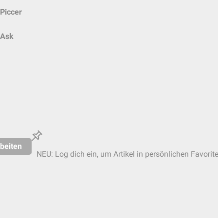
Piccer
Ask
beiten
NEU: Log dich ein, um Artikel in persönlichen Favorit