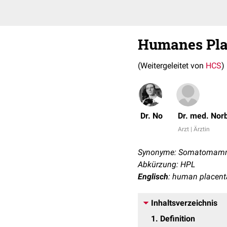
Humanes Pla
(Weitergeleitet von
HCS
)
Dr. No
Dr. med. Nor
Arzt | Ärztin
Synonyme: Somatomamm
Abkürzung: HPL
Englisch
: human placen
Inhaltsverzeichnis
1
Definition