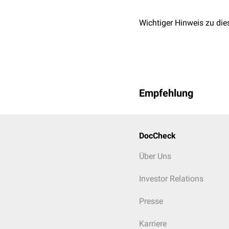
ein niedriger HPL-We
38
möglich.
Wichtiger Hinweis zu die
Hinweis
Nach Aussage der
kasse
vergütbare Leistung, da s
Empfehlung
DocCheck
Über Uns
Investor Relations
Presse
Karriere