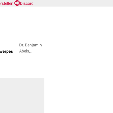
erstellen
Discord
Dr. Benjamin
Abels,
twerpes
Natascha van
den Höfel + 4