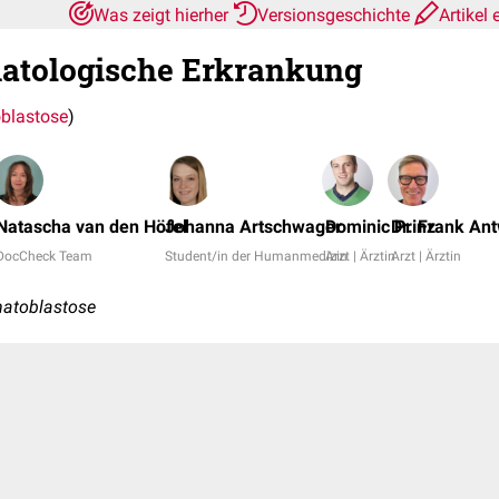
Was zeigt hierher
Versionsgeschichte
Artikel 
atologische Erkrankung
blastose
)
Natascha van den Höfel
Johanna Artschwager
Dominic Prinz
Dr. Frank An
DocCheck Team
Student/in der Humanmedizin
Arzt | Ärztin
Arzt | Ärztin
matoblastose