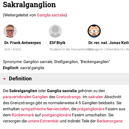
Sakralganglion
(Weitergeleitet von
Ganglia sacralia
)
Dr. Frank Antwerpes
Elif Biyik
Dr. rer. nat. Jonas Keil
Arzt | Ärztin
Student/in der Humanmedizin
Biologe/in | Chemiker/in | 
Synonyme: Ganglion sacrale, Steißganglion, "Beckenganglien"
Englisch
: sacral ganglia
Definition
Die
Sakralganglien
oder
Ganglia sacralia
gehören zu den
paravertebralen Ganglien
des
Grenzstrangs
. Im
sakralen
Abschnitt
des Grenzstrangs gibt es normalerweise 4-5 Ganglien beidseits. Sie
enthalten
sympathische
Nervenzellen
, die
präganglionäre
Fasern aus
dem
Rückenmark
auf
postganglionäre
Fasern umschalten. Sie
versorgen die
untere Extremität
und indirekt Teile der
Beckenorgane
.